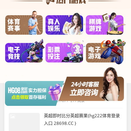
/
2025-01-07
/
201 阅读
曼联对切尔西最新比分推荐{hg222体育
登录入口 28698.CC }
/
2025-01-07
/
200 阅读
RB莱比锡vs弗赖堡胜负预测{hg222体育
登录入口 28698.CC }
/
2025-01-07
/
233 阅读
诺维奇对水晶宫的比分预测{hg222体育
登录入口 28698.CC }
/
2025-01-07
/
211 阅读
英超即时比分英超赛果{hg222体育登录
入口 28698.CC }