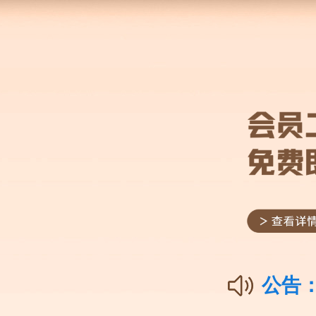
首页
足球资讯
篮球资讯
体育知识
关于
萨
当前位置：
首页
关于
萨克拉门托国王vs犹他爵士比