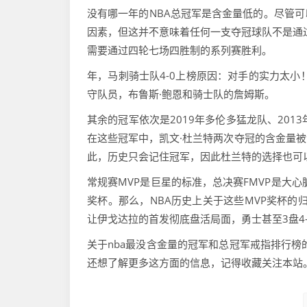
没有哪一年的NBA总冠军是含金量低的。尽管
因素，但这并不意味着任何一支夺冠球队不是通过
需要通过四轮七场四胜制的系列赛胜利。
年，马刺骑士队4-0上榜原因：对手的实力太小
守队员，布鲁斯·鲍恩和骑士队的詹姆斯。
其余的冠军依次是2019年多伦多猛龙队、2013
在这些冠军中，凯文·杜兰特两次夺冠的含金量
此，历史只会记住冠军，因此杜兰特的选择也可
常规赛MVP是巨星的标准，总决赛FMVP是大
奖杯。那么，NBA历史上关于这些MVP奖杯的
让伊戈达拉的首发彻底盘活局面，勇士甚至3盘4
关于nba最没含金量的冠军和总冠军戒指排行榜
还想了解更多这方面的信息，记得收藏关注本站