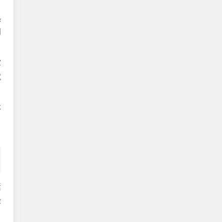
热
阳
军
就
不
。
素
最