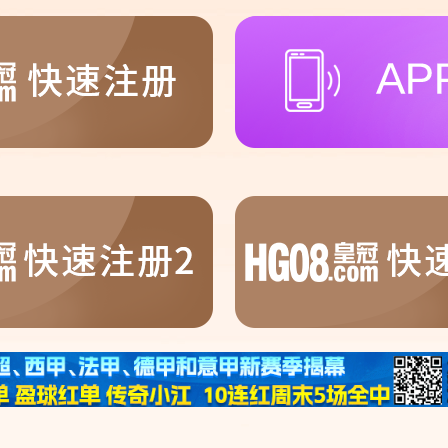
奖上榜了吗?
哪只球队?
哪些?
年吗?
队友奖上榜了吗?
秀第二阵容的含金量更低。这个奖项主要是针对那些新秀赛季表现
身就是针对新秀的次级荣誉，对于非新秀球员来说几乎不具备任何
认可，而非对他们当前成就的肯定。
榜，第一太唬人。第一：AMVP AMVP是全明星正赛的最有价值