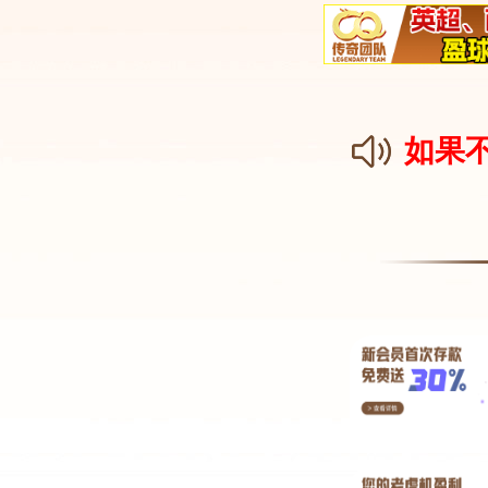
员，这一奖项几乎就是谁想拿就可以拿，前提是
布鲁克，直接就是奔着AMVP去的，正常比赛有
马刺夺冠那年，热火三巨头也出现了老化，还有G
里克·麦克斯维尔。
常规赛最有价值球员（MVP）自1955-195
波多罗夫杯”，该奖杯以NBA首位总裁莫里斯-波
CBA举行几十年,最没冠军含量的总冠
再比如2012-13赛季的广东队，广东队以强
山东队夺得总冠军，虽然横扫山东，可是广东队
CBA历史上夺取过总冠军的球队不多，分别是
支球队当中选1支或1支球队的某个赛季，我们
再如2012-13赛季，广东队凭借着强大的实
得冠军，这样的冠军含金量也最高的。实际上，
得了三届冠军，但是对于广东，新疆和辽宁争夺