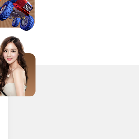
热
阳
而
的