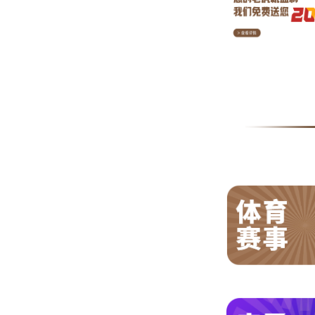
总决赛，以4-0横扫山东夺冠。虽然横扫山东，
历史上，夺冠的球队只有7支，分别是：广东、
拿过一次冠军，所以从那以后，这个冠军对球队
首先是广东队含量最高，其次是广东队含量最高
CBA历届冠军共有10支球队，分别是：广东宏
东宏远是CBA历史上最成功的球队，获得过10
冠军。新疆队则是近年来崛起的强队，已经连续