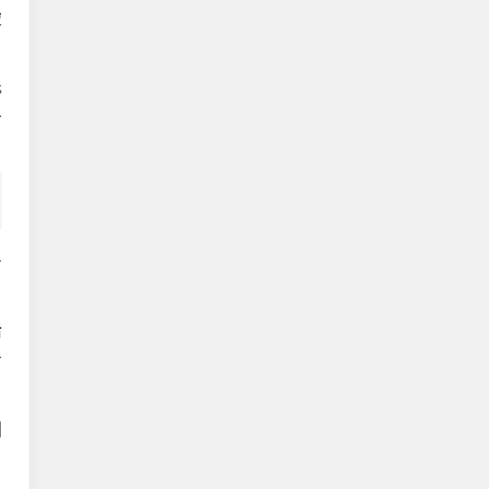
被
s
个
·
后
给
利
。