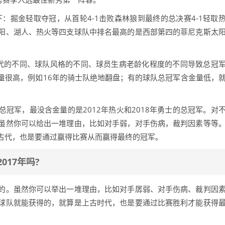
下：掘金轻取夺冠，从首轮4-1击败森林狼到最终的总决赛4-1轻取
阳、湖人、热火等四支球队中排名最高的是西部第四的菲尼克斯太
。
代的不同、球队风格的不同、球员生病老龄化程度的不同导致总冠
量很高，例如16年的骑士队绝地翻盘；有的球队总冠军含金量低，
总冠军，最没含金量的是2012年热火和2018年勇士的总冠军。对
虽然你可以给出一堆理由，比如对手弱，对手伤病，裁判因素等等
古代，也是要通过赢得比赛从而赢得最终的冠军。
017年吗?
的。虽然你可以举出一堆理由，比如对手孱弱、对手伤病、裁判因
球队就能获得的，就算是上古时代，也是要通过比赛胜利才能获得