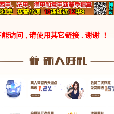
只要腕足够大，在全明星正赛上有足够的出场时间。比如当年的威
很多的出手，进攻积极主动。
DP组合这样强力队友，所以含金量不是很高。1981年总决赛-塞
6赛季起设立，颁发给常规赛中表现最出色的球员。获奖者会获得“莫里斯
多罗夫的名字命名。
军是哪只球队?
大的实力，毫无争议地从季后赛开始十连胜一场不败，总决赛以4：0横
的实力的确是独一档。
八一队、上海队、广东队、北京队、辽宁队、新疆队和四川队。从这
就必须两名评价的标准，否则很容易陷入无谓的口水战。
力，无可争议的季后赛十连胜从季后赛不败，总决赛以4：0横扫山东队
在有争议的冠军中，含金量并不高了。例如，尽管北京队在四年中
的三冠争议都很大。