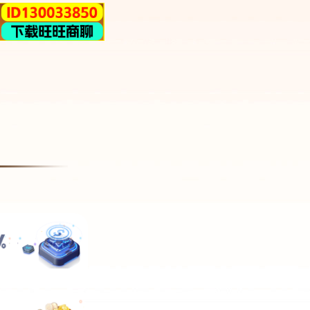
斯
波士顿凯尔特人vs亚特兰大老鹰对阵预测
萨克拉门托国王vs金州勇士赛前预测
印第安纳步行者vs布鲁克林篮网对阵预测
德
明尼苏达森林狼vs新奥尔良鹈鹕大小球预测
犹他爵士vs孟菲斯灰熊赛前预测
明尼苏达森林狼vs丹佛掘金分析预测
-
最新留言
扫
7
夺
赢