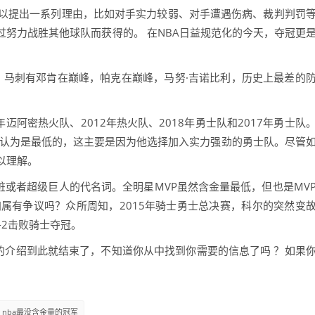
可以提出一系列理由，比如对手实力较弱、对手遭遇伤病、裁判判罚
努力战胜其他球队而获得的。 在NBA日益规范化的今天，夺冠更
！马刺有邓肯在巅峰，帕克在巅峰，马努·吉诺比利，历史上最差的
年迈阿密热火队、2012年热火队、2018年勇士队和2017年勇士队
被认为是最低的，这主要是因为他选择加入实力强劲的勇士队。尽管
以理解。
心脏或者超级巨人的代名词。全明星MVP虽然含金量最低，但也是MV
归属有争议吗？众所周知，2015年骑士勇士总决赛，科尔的突然变
-2击败骑士夺冠。
的介绍到此就结束了，不知道你从中找到你需要的信息了吗 ？如果
。
nba最没含金量的冠军