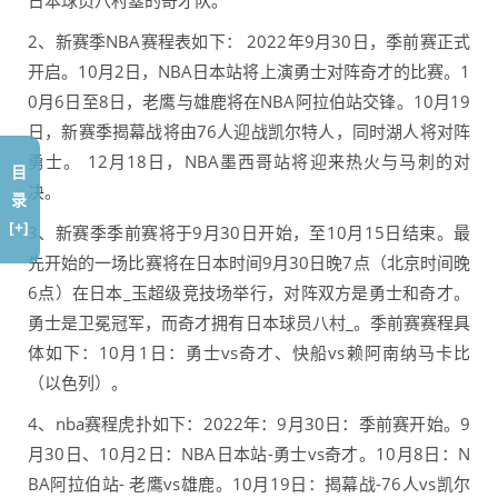
日本球员八村塁的奇才队。
2、新赛季NBA赛程表如下： 2022年9月30日，季前赛正式
开启。10月2日，NBA日本站将上演勇士对阵奇才的比赛。1
0月6日至8日，老鹰与雄鹿将在NBA阿拉伯站交锋。10月19
日，新赛季揭幕战将由76人迎战凯尔特人，同时湖人将对阵
勇士。 12月18日，NBA墨西哥站将迎来热火与马刺的对
目
决。
录
[+]
3、新赛季季前赛将于9月30日开始，至10月15日结束。最
先开始的一场比赛将在日本时间9月30日晚7点（北京时间晚
6点）在日本_玉超级竞技场举行，对阵双方是勇士和奇才。
勇士是卫冕冠军，而奇才拥有日本球员八村_。季前赛赛程具
体如下：10月1日：勇士vs奇才、快船vs赖阿南纳马卡比
（以色列）。
4、nba赛程虎扑如下：2022年：9月30日：季前赛开始。9
月30日、10月2日：NBA日本站-勇士vs奇才。10月8日：N
BA阿拉伯站- 老鹰vs雄鹿。10月19日：揭幕战-76人vs凯尔