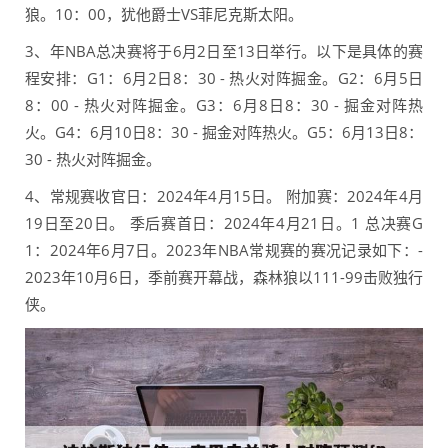
狼。10：00，犹他爵士VS菲尼克斯太阳。
3、年NBA总决赛将于6月2日至13日举行。以下是具体的赛
程安排：G1：6月2日8：30 - 热火对阵掘金。G2：6月5日
8：00 - 热火对阵掘金。G3：6月8日8：30 - 掘金对阵热
火。G4：6月10日8：30 - 掘金对阵热火。G5：6月13日8：
30 - 热火对阵掘金。
4、常规赛收官日：2024年4月15日。 附加赛：2024年4月
19日至20日。 季后赛首日：2024年4月21日。1 总决赛G
1：2024年6月7日。2023年NBA常规赛的赛况记录如下：-
2023年10月6日，季前赛开幕战，森林狼以111-99击败独行
侠。