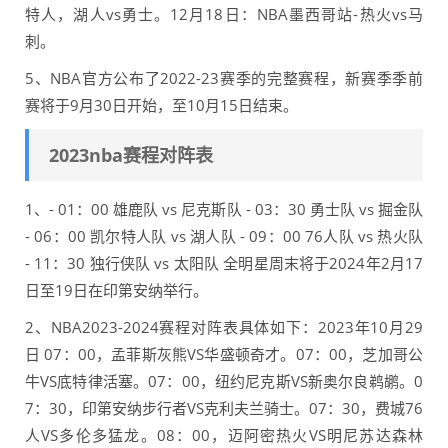
特人，湖人vs勇士。12月18日：NBA墨西哥站-热火vs马
刺。
5、NBA官方公布了2022-23赛季的完整赛程，新赛季季前
赛将于9月30日开始，至10月15日结束。
2023nba赛程对阵表
1、- 01：00 雄鹿队 vs 尼克斯队 - 03：30 勇士队 vs 掘金队
- 06：00 凯尔特人队 vs 湖人队 - 09：00 76人队 vs 热火队
- 11：30 独行侠队 vs 太阳队 全明星周末将于2024年2月17
日至19日在印第安纳举行。
2、NBA2023-2024赛程对阵表具体如下：2023年10月29
日 07：00，孟菲斯灰熊VS华盛顿奇才。07：00，芝加哥公
牛VS底特律活塞。07：00，纽约尼克斯VS新奥尔良鹈鹕。0
7：30，印第安纳步行者VS克利夫兰骑士。07：30，费城76
人VS多伦多猛龙。08：00，迈阿密热火VS明尼苏达森林