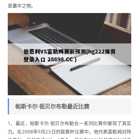
是囊中之物。
帕斯卡尔·祖贝尔布勒最近比赛
1、最近，帕斯卡尔·祖贝尔布勒在一系列比赛中展现了其实
力。在2008年9月23日的联赛杯比赛中，他代表富勒姆对阵