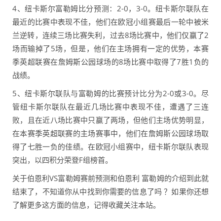
4、纽卡斯尔富勒姆比分预测：2-0，3-0。纽卡斯尔联队在
最近的比赛中表现不佳，他们在欧冠小组赛最后一轮中被米
兰逆转，连续三场比赛失利，过去8场比赛中，他们仅赢了2
场而输掉了5场，但是，他们在主场拥有一定的优势，本赛
季英超联赛在詹姆斯公园球场的8场比赛中取得了7胜1负的
战绩。
5、纽卡斯尔联队与富勒姆的比赛预计比分为2-0或3-0。尽
管纽卡斯尔联队在最近几场比赛中表现不佳，遭遇了三连
败，且在近八场比赛中只赢了两场，但他们主场优势明显，
在本赛季英超联赛的主场赛事中，他们在詹姆斯公园球场取
得了七胜一负的佳绩。在欧冠小组赛中，纽卡斯尔联队表现
突出，以四积分荣登F组榜首。
关于伯恩利VS富勒姆赛前预测和伯恩利 富勒姆的介绍到此就
结束了，不知道你从中找到你需要的信息了吗 ？如果你还想
了解更多这方面的信息，记得收藏关注本站。