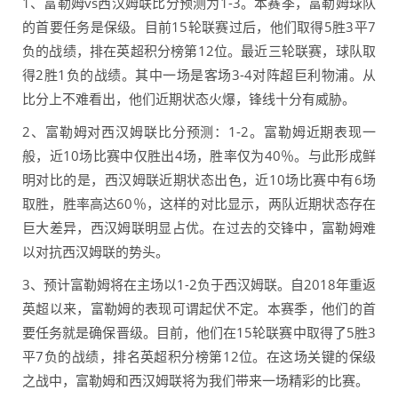
1、富勒姆vs西汉姆联比分预测为1-3。本赛季，富勒姆球队
的首要任务是保级。目前15轮联赛过后，他们取得5胜3平7
负的战绩，排在英超积分榜第12位。最近三轮联赛，球队取
得2胜1负的战绩。其中一场是客场3-4对阵超巨利物浦。从
比分上不难看出，他们近期状态火爆，锋线十分有威胁。
2、富勒姆对西汉姆联比分预测：1-2。富勒姆近期表现一
般，近10场比赛中仅胜出4场，胜率仅为40％。与此形成鲜
明对比的是，西汉姆联近期状态出色，近10场比赛中有6场
取胜，胜率高达60％，这样的对比显示，两队近期状态存在
巨大差异，西汉姆联明显占优。在过去的交锋中，富勒姆难
以对抗西汉姆联的势头。
3、预计富勒姆将在主场以1-2负于西汉姆联。自2018年重返
英超以来，富勒姆的表现可谓起伏不定。本赛季，他们的首
要任务就是确保晋级。目前，他们在15轮联赛中取得了5胜3
平7负的战绩，排名英超积分榜第12位。在这场关键的保级
之战中，富勒姆和西汉姆联将为我们带来一场精彩的比赛。