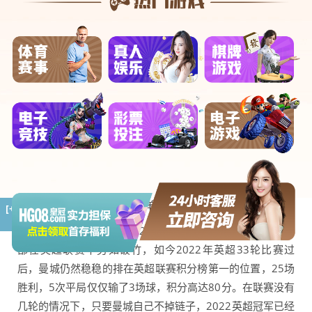
年8月12日凌晨3点打响，在10月28日英超第10轮比赛上上
演曼市德比。
3、曼城英超截止到2023年6月赛程如下：2023-4-22，周六
23：45，足总杯半决赛，曼城vs谢菲尔德联队。2023-4-2
7，周四03：00，英超第33轮，曼城vs阿森纳。2023-4-3
0，周日21：00，英超第34轮富勒姆vs曼城。2023-5-4，周
四03：00，英超第28轮，曼城vs西汉姆联。
4、曼城球队在英超的赛程，已经公布的有三场，分别是对
战切尔西、布莱顿、布伦特福德。截至2023年5月20日，曼
目
城球队在英超2022-2023赛季中，已累计比赛27场。以11连
录
胜，积分85分，暂列英超榜单第一。
[+]
5、曼城赛程如下图所示：2021至2022赛季以来，曼城俱乐
部在英超联赛中势如破竹，如今2022年英超33轮比赛过
后，曼城仍然稳稳的排在英超联赛积分榜第一的位置，25场
胜利，5次平局仅仅输了3场球，积分高达80分。在联赛没有
几轮的情况下，只要曼城自己不掉链子，2022英超冠军已经