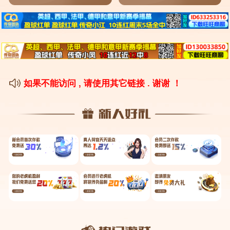
本站喔。
本文目录一览：
1、
曼城赛程
2、
帕斯卡尔·祖贝尔布勒最近比赛
3、
富勒姆vs西汉姆联比分预测
曼城赛程
1、第十一轮，曼城 vs 伯恩茅斯，2023年11月4日。第十二
轮，切尔西 vs 曼城，2023年11月11日。第十三轮，曼城 v
s 利物浦，2023年11月25日。第十四轮，曼城 vs 热刺，20
23年12月2日。第十五轮，阿斯顿维拉 vs 曼城，2023年12
月5日。第十六轮，卢顿 vs 曼城，2023年12月9日。
2、根据赛程安排，曼城首轮对阵的是升班马伯恩利于2023